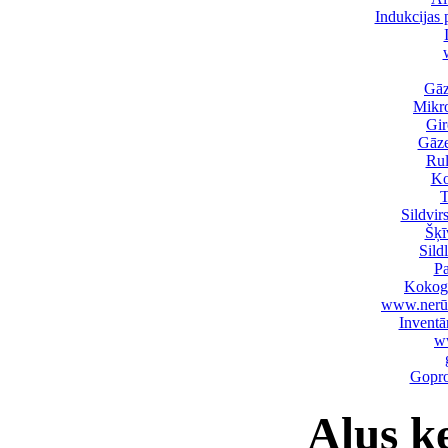
Indukcijas p
Gāz
Mikro
Gir
Gāze
Rul
Ko
T
Sildvi
Šķī
Sild
Pa
Kokogl
www.nerūsē
Inventā
ww
Gopro
Alus k