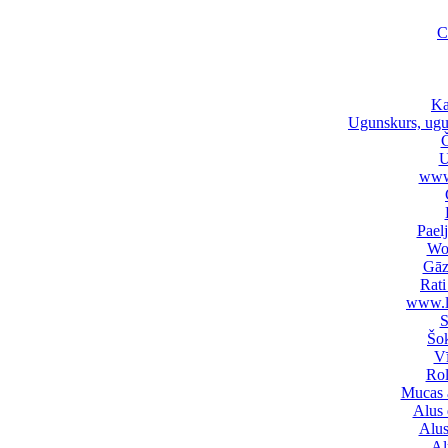
C
Ka
Ugunskurs, ugu
Č
U
www
Pael
Wo
Gāz
Rati
www.l
S
Šok
Vī
Rol
Mucas 
Alus 
Alus
Al