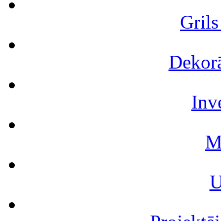
Grils
Dekorā
Inv
M
U