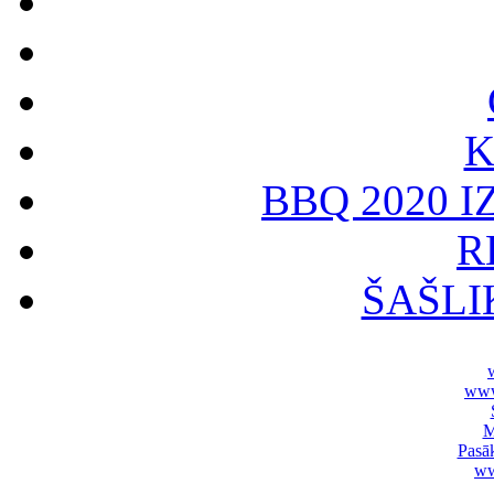
K
BBQ 2020 I
R
ŠAŠLI
www
M
Pasā
ww