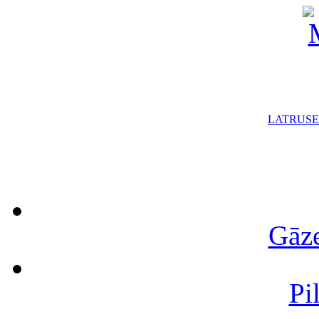
LAT
RUS
E
Gāze
Pi