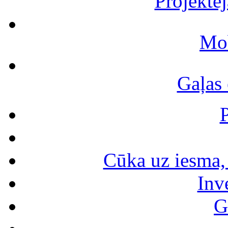
Projektē
Mob
Gaļas 
Cūka uz iesma, 
Inv
G