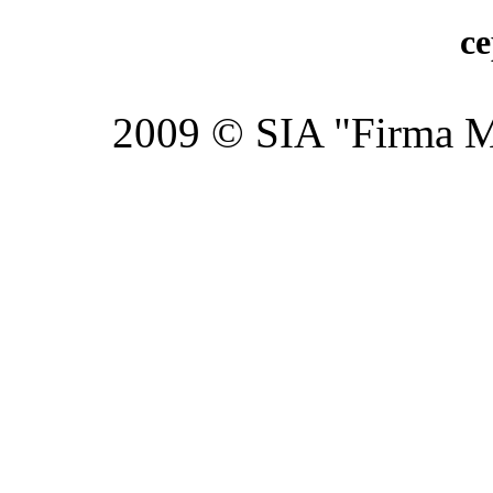
ce
2009 © SIA "Firma Mi