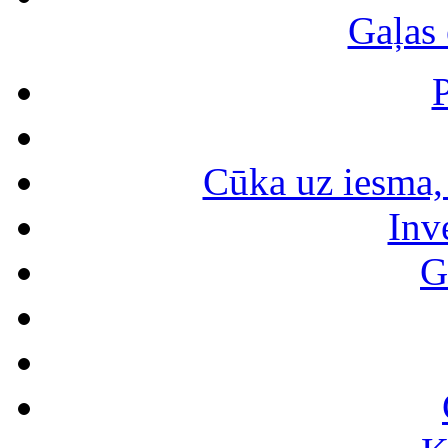
Gaļas 
Cūka uz iesma, 
Inv
G