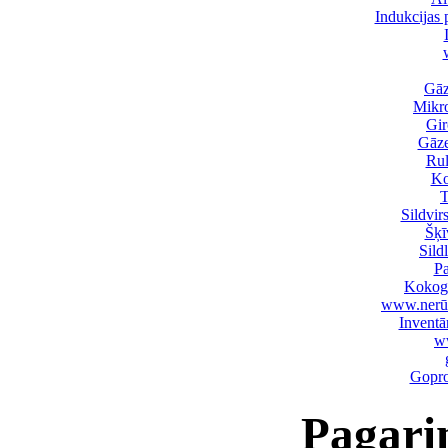
Indukcijas p
Gāz
Mikro
Gir
Gāze
Rul
Ko
T
Sildvi
Šķī
Sild
Pa
Kokogl
www.nerūsē
Inventā
ww
Gopro
Pagari