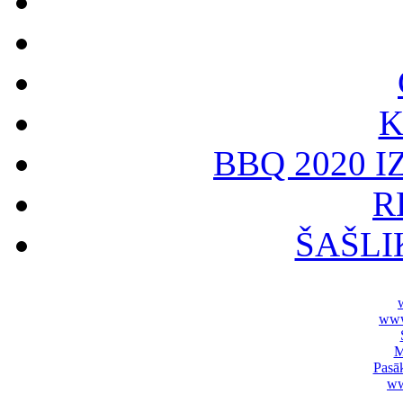
K
BBQ 2020 I
R
ŠAŠLI
www
M
Pasā
ww