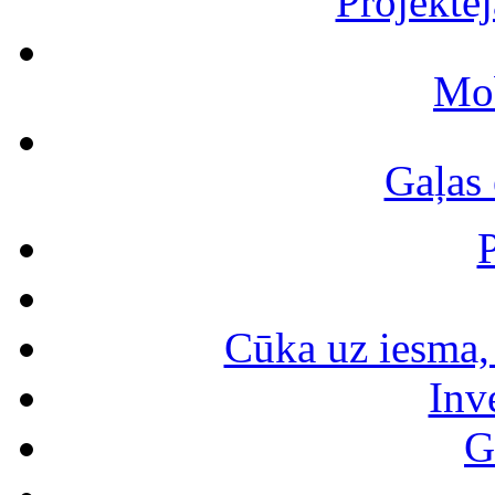
Projektē
Mob
Gaļas 
Cūka uz iesma, 
Inv
G