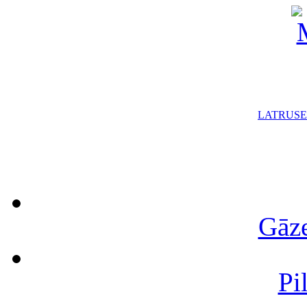
LAT
RUS
E
Gāze
Pi