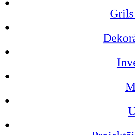
Grils
Dekorā
Inv
M
U