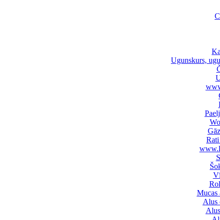
C
Ka
Ugunskurs, ugu
Č
U
www
Pael
Wo
Gāz
Rati
www.l
S
Šok
Vī
Rol
Mucas 
Alus 
Alus
Al